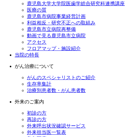
鹿児島大学大学院医歯学総合研究科連携講座
医療の質
鹿児島市病院事業経営計画
利益相反・研究不正への取組み
鹿児島市立病院再整備
動画で見る鹿児島市立病院
アクセス
フロアマップ・施設紹介
当院の特長
がん治療について
がんのスペシャリストのご紹介
生存率集計
治療別患者数・がん患者数
外来のご案内
初診の方
再診の方
外来呼出状況確認サービス
外来担当医一覧表