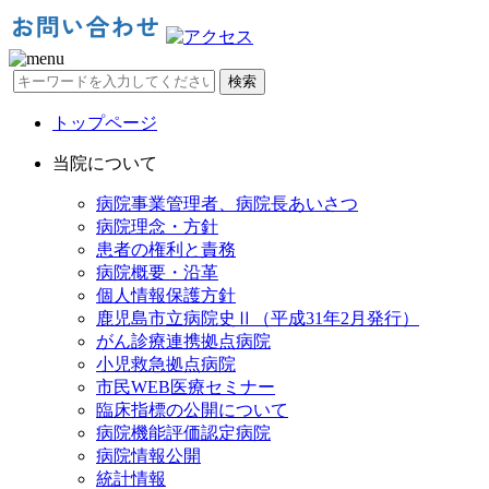
検索
トップページ
当院について
病院事業管理者、病院長あいさつ
病院理念・方針
患者の権利と責務
病院概要・沿革
個人情報保護方針
鹿児島市立病院史Ⅱ（平成31年2月発行）
がん診療連携拠点病院
小児救急拠点病院
市民WEB医療セミナー
臨床指標の公開について
病院機能評価認定病院
病院情報公開
統計情報