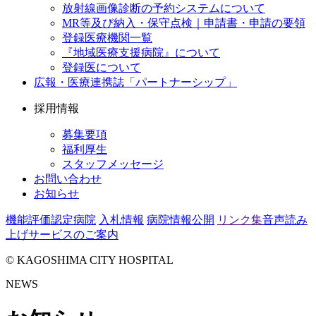
放射線画像診断の予約システムについて
MR等及び納入・保守点検｜申請書・申請の要領
登録医療機関一覧
『地域医療支援病院』について
登録医について
広報・医療連携誌「パートナーシップ」
採用情報
募集要項
福利厚生
スタッフメッセージ
お問い合わせ
お知らせ
機能評価認定病院
入札情報
病院情報公開
リンク集
音声読み
上げサービスのご案内
© KAGOSHIMA CITY HOSPITAL
NEWS