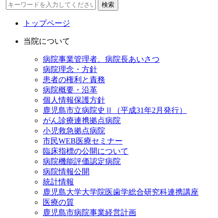
検索
トップページ
当院について
病院事業管理者、病院長あいさつ
病院理念・方針
患者の権利と責務
病院概要・沿革
個人情報保護方針
鹿児島市立病院史Ⅱ（平成31年2月発行）
がん診療連携拠点病院
小児救急拠点病院
市民WEB医療セミナー
臨床指標の公開について
病院機能評価認定病院
病院情報公開
統計情報
鹿児島大学大学院医歯学総合研究科連携講座
医療の質
鹿児島市病院事業経営計画