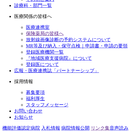
診療科・部門一覧
医療関係の皆様へ
医療連携室
保険薬局の皆様へ
放射線画像診断の予約システムについて
MR等及び納入・保守点検｜申請書・申請の要領
登録医療機関一覧
『地域医療支援病院』について
登録医について
広報・医療連携誌「パートナーシップ」
採用情報
募集要項
福利厚生
スタッフメッセージ
お問い合わせ
お知らせ
機能評価認定病院
入札情報
病院情報公開
リンク集
音声読み