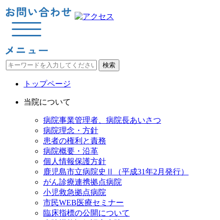
検索
トップページ
当院について
病院事業管理者、病院長あいさつ
病院理念・方針
患者の権利と責務
病院概要・沿革
個人情報保護方針
鹿児島市立病院史Ⅱ（平成31年2月発行）
がん診療連携拠点病院
小児救急拠点病院
市民WEB医療セミナー
臨床指標の公開について