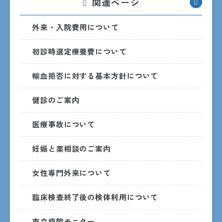
関連ページ
外来・入院費用について
初診時選定療養費について
受付時間
輸血拒否に対する基本方針について
8:30〜15:00
月曜日〜金曜日
健診のご案内
診察時間
医療事故について
8:30〜17:15
月曜日〜金曜日
妊娠と薬相談のご案内
ただし、受付・診療時間は診療科ごとに異なるため、詳しく
は各診療科までお問い合わせください。
女性専門外来について
休診日
臨床検査終了後の検体利用について
土・日・祝日・年末年始
（12/29〜1/3）
市立病院モニター