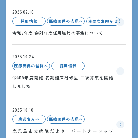
8:30〜15:00
月曜日〜金曜日
2026.02.16
診察時間
採用情報
医療関係の皆様へ
重要なお知らせ
8:30〜17:15
令和8年度 会計年度任用職員の募集について
月曜日〜金曜日
ただし、受付・診療時間は診療科ごとに異なるため、詳しく
は各診療科までお問い合わせください。
2025.10.24
休診日
医療関係の皆様へ
採用情報
土・日・祝日・年末年始
（12/29〜1/3）
令和8年度開始 初期臨床研修医 二次募集を開始
しました
外来受診のご案内
2025.10.10
患者さんへ
医療関係の皆様へ
鹿児島市立病院だより「パートナーシップ