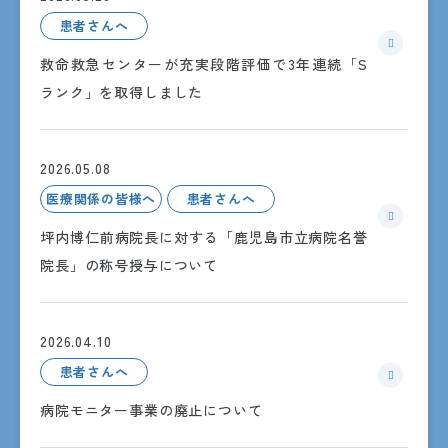
患者さんへ
救命救急センターが充実段階評価で3年連続「S
ランク」を取得しました
2026.05.08
〒890-8760 鹿児島市上荒田町37番1号
医療関係の皆様へ
患者さんへ
坪内博仁前病院長に対する「鹿児島市立病院名誉
交通アクセス
院長」の称号授与について
2026.04.10
患者さんへ
受付時間
病院モニター事業の廃止について