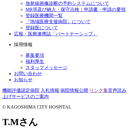
放射線画像診断の予約システムについて
MR等及び納入・保守点検｜申請書・申請の要領
登録医療機関一覧
『地域医療支援病院』について
登録医について
広報・医療連携誌「パートナーシップ」
採用情報
募集要項
福利厚生
スタッフメッセージ
お問い合わせ
お知らせ
機能評価認定病院
入札情報
病院情報公開
リンク集
音声読み
上げサービスのご案内
© KAGOSHIMA CITY HOSPITAL
T.Mさん