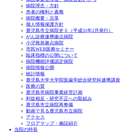
病院理念・方針
患者の権利と責務
病院概要・沿革
個人情報保護方針
鹿児島市立病院史Ⅱ（平成31年2月発行）
がん診療連携拠点病院
小児救急拠点病院
市民WEB医療セミナー
臨床指標の公開について
病院機能評価認定病院
病院情報公開
統計情報
鹿児島大学大学院医歯学総合研究科連携講座
医療の質
鹿児島市病院事業経営計画
利益相反・研究不正への取組み
鹿児島市立病院再整備
動画で見る鹿児島市立病院
アクセス
フロアマップ・施設紹介
当院の特長