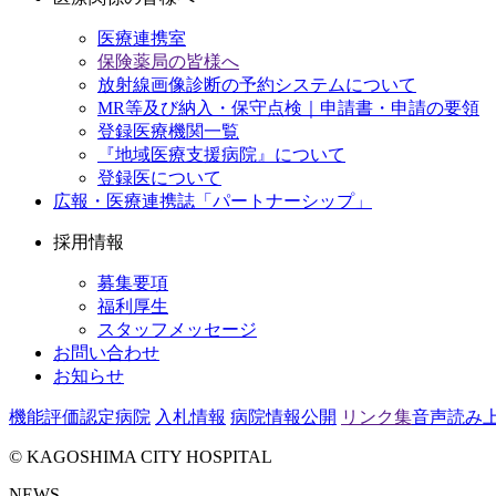
医療連携室
保険薬局の皆様へ
放射線画像診断の予約システムについて
MR等及び納入・保守点検｜申請書・申請の要領
登録医療機関一覧
『地域医療支援病院』について
登録医について
広報・医療連携誌「パートナーシップ」
採用情報
募集要項
福利厚生
スタッフメッセージ
お問い合わせ
お知らせ
機能評価認定病院
入札情報
病院情報公開
リンク集
音声読み
© KAGOSHIMA CITY HOSPITAL
NEWS