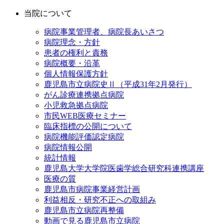
当院について
病院事業管理者、病院長あいさつ
病院理念・方針
患者の権利と責務
病院概要・沿革
個人情報保護方針
鹿児島市立病院史Ⅱ（平成31年2月発行）
がん診療連携拠点病院
小児救急拠点病院
市民WEB医療セミナー
臨床指標の公開について
病院機能評価認定病院
病院情報公開
統計情報
鹿児島大学大学院医歯学総合研究科連携講座
医療の質
鹿児島市病院事業経営計画
利益相反・研究不正への取組み
鹿児島市立病院再整備
動画で見る鹿児島市立病院