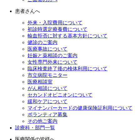
患者さんへ
外来・入院費用について
初診時選定療養費について
輸血拒否に対する基本方針について
健診のご案内
医療事故について
妊娠と薬相談のご案内
女性専門外来について
臨床検査終了後の検体利用について
市立病院モニター
医療相談室
がん相談について
セカンドオピニオンについて
緩和ケアについて
マイナンバーカードの健康保険証利用について
ボランティア募集
その他ご案内
診療科・部門一覧
医療関係の皆様へ