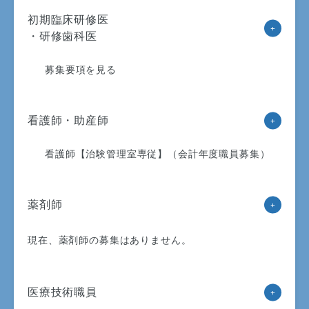
初期臨床研修医
・研修歯科医
募集要項を見る
受付時間
8:30〜15:00
月曜日〜金曜日
看護師・助産師
診察時間
看護師【治験管理室専従】（会計年度職員募集）
8:30〜17:15
月曜日〜金曜日
薬剤師
ただし、受付・診療時間は診療科ごとに異なるため、詳しく
は各診療科までお問い合わせください。
現在、薬剤師の募集はありません。
休診日
土・日・祝日・年末年始
（12/29〜1/3）
医療技術職員