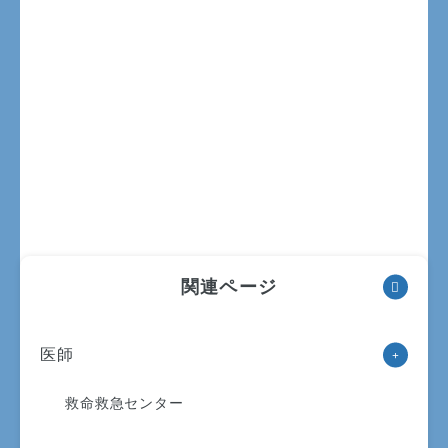
関連ページ
〒890-8760 鹿児島市上荒田町37番1号
医師
救命救急センター
交通アクセス