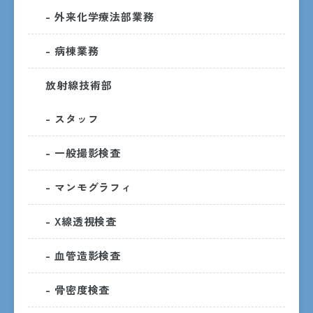
- 外来化学療法部業務
- 病棟業務
放射線技術部
- スタッフ
- 一般撮影検査
- マンモグラフィ
〒890-8760 鹿児島市上荒田町37番1号
- X線透視検査
交通アクセス
- 血管造影検査
- 骨密度検査