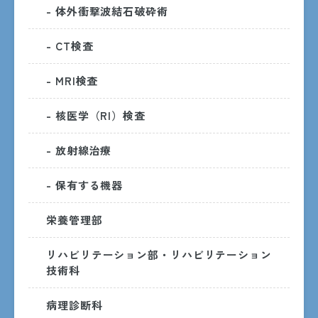
- 体外衝撃波結石破砕術
受付時間
- CT検査
8:30〜15:00
月曜日〜金曜日
- MRI検査
診察時間
- 核医学（RI）検査
8:30〜17:15
月曜日〜金曜日
- 放射線治療
ただし、受付・診療時間は診療科ごとに異なるため、詳しく
は各診療科までお問い合わせください。
- 保有する機器
休診日
栄養管理部
土・日・祝日・年末年始
（12/29〜1/3）
リハビリテーション部・リハビリテーション
技術科
外来受診のご案内
病理診断科