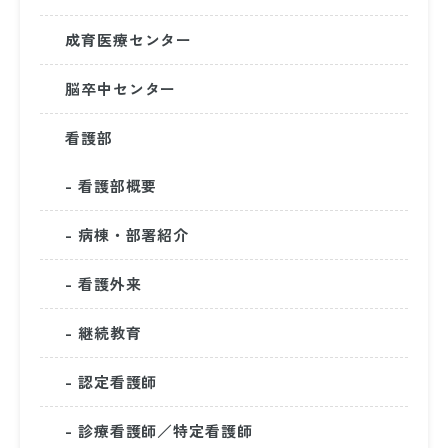
生化学・免疫検査部門
成育医療センター
脳卒中センター
血液検査部門
看護部
- 看護部概要
輸血検査部門
- 病棟・部署紹介
微生物検査部門
- 看護外来
- 継続教育
一般検査部門
- 認定看護師
生理機能検査部門
- 診療看護師／特定看護師