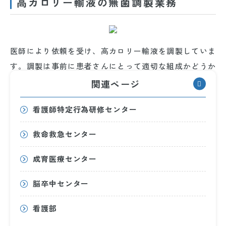
高カロリー輸液の無菌調製業務
医師により依頼を受け、高カロリー輸液を調製していま
す。調製は事前に患者さんにとって適切な組成かどうか
のチェックを行った後、無菌調製室内のクリーンベンチ
関連ページ
内で無菌的に調製しています。
看護師特定行為研修センター
救命救急センター
薬剤部のご紹介
成育医療センター
脳卒中センター
調剤業務
看護部