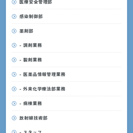
医療安全管理部
INFORMATION
感染制御部
インフォメーション
薬剤部
- 調剤業務
- 製剤業務
- 医薬品情報管理業務
- 外来化学療法部業務
- 病棟業務
放射線技術部
- スタッフ