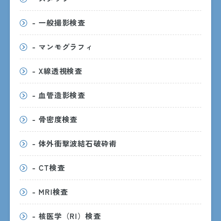
- 一般撮影検査
- マンモグラフィ
〒890-8760 鹿児島市上荒田町37番1号
- X線透視検査
交通アクセス
- 血管造影検査
- 骨密度検査
- 体外衝撃波結石破砕術
受付時間
- CT検査
8:30〜15:00
月曜日〜金曜日
- MRI検査
診察時間
- 核医学（RI）検査