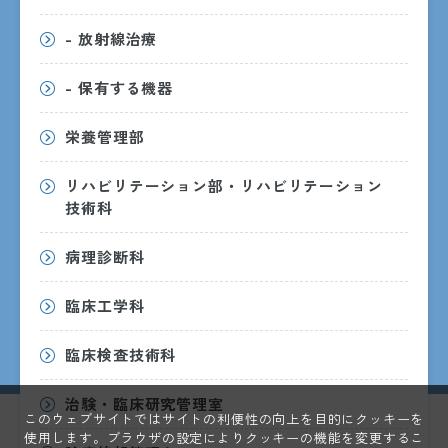
8:30〜17:15
月曜日〜金曜日
- 放射線治療
ただし、受付・診療時間は診療科ごとに異なるため、詳しく
は各診療科までお問い合わせください。
- 保有する機器
休診日
栄養管理部
土・日・祝日・年末年始
（12/29〜1/3）
リハビリテーション部・リハビリテーション
技術科
外来受診のご案内
病理診断科
臨床工学科
臨床検査技術科
治験・臨床研究管理室
このウェブサイトではサイトの利便性の向上を目的にクッキーを
使用します。ブラウザの設定によりクッキーの機能を変更するこ