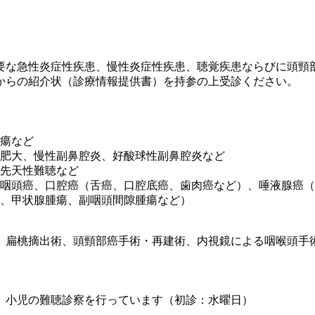
要な急性炎症性疾患、慢性炎症性疾患、聴覚疾患ならびに頭頸
からの紹介状（診療情報提供書）を持参の上受診ください。
瘍など
肥大、慢性副鼻腔炎、好酸球性副鼻腔炎など
先天性難聴など
咽頭癌、口腔癌（舌癌、口腔底癌、歯肉癌など）、唾液腺癌（
、甲状腺腫瘍、副咽頭間隙腫瘍など）
、扁桃摘出術、頭頸部癌手術・再建術、内視鏡による咽喉頭手
、小児の難聴診察を行っています（初診：水曜日）