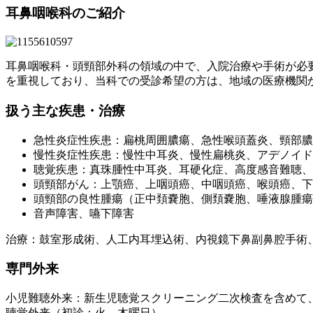
耳鼻咽喉科のご紹介
耳鼻咽喉科・頭頸部外科の領域の中で、入院治療や手術が必
を重視しており、当科での受診希望の方は、地域の医療機関
扱う主な疾患・治療
急性炎症性疾患：扁桃周囲膿瘍、急性喉頭蓋炎、頸部膿
慢性炎症性疾患：慢性中耳炎、慢性扁桃炎、アデノイド
聴覚疾患：真珠腫性中耳炎、耳硬化症、高度感音難聴、
頭頸部がん：上顎癌、上咽頭癌、中咽頭癌、喉頭癌、下
頭頸部の良性腫瘍（正中頚嚢胞、側頚嚢胞、唾液腺腫瘍
音声障害、嚥下障害
治療：鼓室形成術、人工内耳埋込術、内視鏡下鼻副鼻腔手術
専門外来
小児難聴外来：新生児聴覚スクリーニング二次検査を含めて
聴覚外来（初診：火、木曜日）