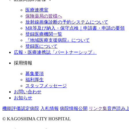
医療連携室
保険薬局の皆様へ
放射線画像診断の予約システムについて
MR等及び納入・保守点検｜申請書・申請の要領
登録医療機関一覧
『地域医療支援病院』について
登録医について
広報・医療連携誌「パートナーシップ」
採用情報
募集要項
福利厚生
スタッフメッセージ
お問い合わせ
お知らせ
機能評価認定病院
入札情報
病院情報公開
リンク集
音声読み
© KAGOSHIMA CITY HOSPITAL