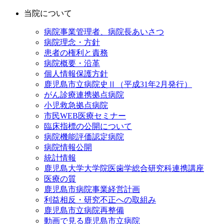
当院について
病院事業管理者、病院長あいさつ
病院理念・方針
患者の権利と責務
病院概要・沿革
個人情報保護方針
鹿児島市立病院史Ⅱ（平成31年2月発行）
がん診療連携拠点病院
小児救急拠点病院
市民WEB医療セミナー
臨床指標の公開について
病院機能評価認定病院
病院情報公開
統計情報
鹿児島大学大学院医歯学総合研究科連携講座
医療の質
鹿児島市病院事業経営計画
利益相反・研究不正への取組み
鹿児島市立病院再整備
動画で見る鹿児島市立病院