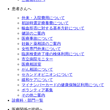
患者さんへ
外来・入院費用について
初診時選定療養費について
輸血拒否に対する基本方針について
健診のご案内
医療事故について
妊娠と薬相談のご案内
女性専門外来について
臨床検査終了後の検体利用について
市立病院モニター
医療相談室
がん相談について
セカンドオピニオンについて
緩和ケアについて
マイナンバーカードの健康保険証利用について
ボランティア募集
その他ご案内
診療科・部門一覧
医療関係の皆様へ