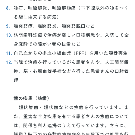
唾石、唾液腺炎、唾液腺腫瘍（耳下腺以外の唾をつく
る袋に由来する病気）
顎関節症、顎関節炎、顎関節脱臼など
訪問歯科診療で治療が難しい口腔疾患や、入院して全
身麻酔での障がい者の抜歯など
自己血からの多血小板血漿（PRF）を用いた顎骨再生
当院で治療を行っているがん患者さんや、人工関節置
換、脳・心臓血管手術などを行った患者さんの口腔管
理
歯の疾患（抜歯）
埋伏智歯・埋伏歯などの抜歯を行っています。ま
た、重篤な全身疾患を有する患者さんの抜歯について
は、関係各科と連携のうえで行っています。さらに、
短期入院下での多数歯抜歯や全身麻酔下での処置も行