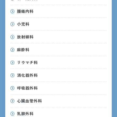
腫瘍内科
小児科
〒890-8760 鹿児島市上荒田町37番1号
放射線科
麻酔科
交通アクセス
リウマチ科
消化器外科
呼吸器外科
受付時間
8:30〜15:00
心臓血管外科
月曜日〜金曜日
乳腺外科
診察時間