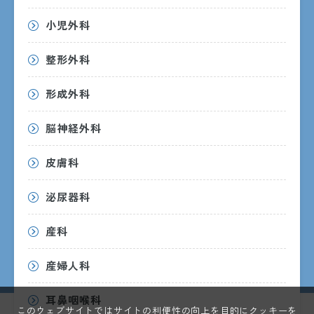
小児外科
8:30〜17:15
月曜日〜金曜日
ただし、受付・診療時間は診療科ごとに異なるため、詳しく
整形外科
は各診療科までお問い合わせください。
形成外科
休診日
土・日・祝日・年末年始
脳神経外科
（12/29〜1/3）
皮膚科
外来受診のご案内
泌尿器科
産科
産婦人科
耳鼻咽喉科
このウェブサイトではサイトの利便性の向上を目的にクッキーを