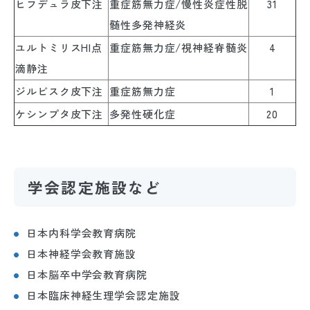
ヒフデュラ皮下注
重症筋無力症/慢性炎症性脱
31
髄性多発神経炎
ユルトミリスHI点
重症筋無力症/視神経脊髄炎
4
滴静注
ジルビスク皮下注
重症筋無力症
1
ケシンプタ皮下注
多発性硬化症
20
学会認定施設など
日本内科学会教育病院
日本神経学会教育施設
日本脳卒中学会教育病院
日本臨床神経生理学会認定施設