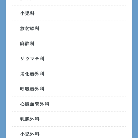
小児科
交通アクセス
放射線科
麻酔科
受付時間
リウマチ科
8:30〜15:00
消化器外科
月曜日〜金曜日
呼吸器外科
診察時間
心臓血管外科
8:30〜17:15
月曜日〜金曜日
ただし、受付・診療時間は診療科ごとに異なるため、詳しく
乳腺外科
は各診療科までお問い合わせください。
小児外科
休診日