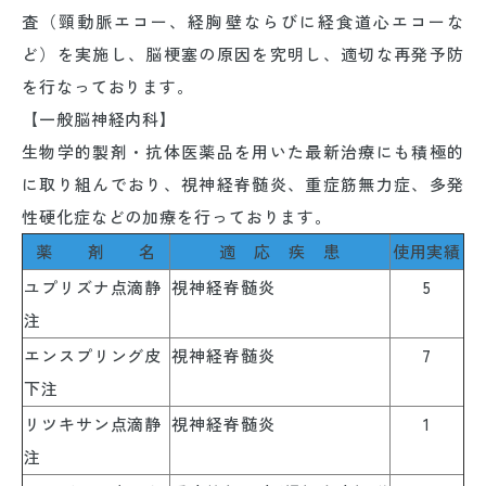
査（頸動脈エコー、経胸壁ならびに経食道心エコーな
ど）を実施し、脳梗塞の原因を究明し、適切な再発予防
を行なっております。
【一般脳神経内科】
生物学的製剤・抗体医薬品を用いた最新治療にも積極的
に取り組んでおり、視神経脊髄炎、重症筋無力症、多発
性硬化症などの加療を行っております。
薬 剤 名
適 応 疾 患
使用実績
ユプリズナ点滴静
視神経脊髄炎
5
注
エンスプリング皮
視神経脊髄炎
7
下注
リツキサン点滴静
視神経脊髄炎
1
注