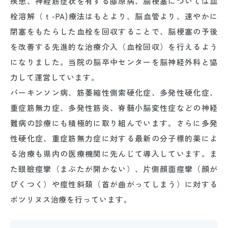
疾患、神経筋症状を有する膠原病、脳梗塞については血
栓溶解（ｔ-PA)療法はもとより、脳血管より、速やかに
閉塞をもたらした血栓を回収することで、脳梗塞の予後
を改善する先進的な治療介入（血栓回収）を行えるよう
になりました。当院の脳卒中センターを脳神経外科と協
力して運営しています。
パーキンソン病、筋萎縮性側索硬化症、多発性硬化症、
重症筋無力症、多発性筋炎、脊髄小脳変性症などの神経
難病の診療にも積極的に取り組んでいます。さらに多発
性硬化症、重症筋無力症に対する最新の分子標的薬によ
る治療も県内の医療機関に先んじて導入しています。ま
た眼瞼痙攣（まぶたが開かない）、片側顔面痙攣（顔が
ぴくつく）や痙性斜頚（首が曲がってしまう）に対する
ボツリヌス治療を行っています。