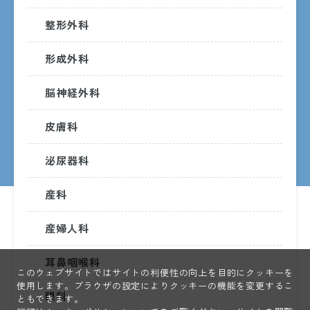
土・日・祝日・年末年始
整形外科
（12/29〜1/3）
形成外科
外来受診のご案内
脳神経外科
皮膚科
泌尿器科
産科
産婦人科
〒890-8760 鹿児島市上荒田町37番1号
Tel. 099-230-7000（代表）
耳鼻咽喉科
このウェブサイトではサイトの利便性の向上を目的にクッキーを
使用します。ブラウザの設定によりクッキーの機能を変更するこ
© KAGOSHIMA CITY HOSPITAL
眼科
ともできます。