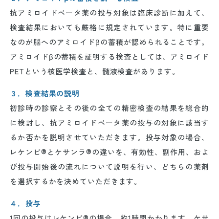
抗アミロイドベータ薬の投与対象は臨床診断に加えて、
検査結果においても厳格に規定されています。特に重要
なのが脳へのアミロイドβの蓄積が認められることです。
アミロイドβの蓄積を証明する検査としては、アミロイド
PETという核医学検査と、髄液検査があります。
３．検査結果の説明
初診時の診察とその後の全ての精密検査の結果を総合的
に検討し、抗アミロイドベータ薬の投与の対象に該当す
るか否かを説明させていただきます。投与対象の場合、
レケンビ®とケサンラ®の違いを、有効性、副作用、およ
び投与開始後の流れについて説明を行い、どちらの薬剤
を選択するかを決めていただきます。
４．投与
1回の投与はレケンビ®の場合、約1時間かかります。ケサ